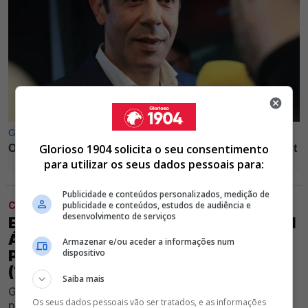
Glorioso 1904 solicita o seu consentimento
para utilizar os seus dados pessoais para:
Publicidade e conteúdos personalizados, medição de
publicidade e conteúdos, estudos de audiência e
CLUBE
desenvolvimento de serviços
ESCÂNDALO! BENFICA ENVOLVIDO EM
ÁUDIOS POLÉMICOS DE PEDRO
Armazenar e/ou aceder a informações num
dispositivo
PROENÇA: "NÃO BRINQUES COMIGO"
(VÍDEO)
Saiba mais
Gravações divulgadas nas últimas horas estão a
Os seus dados pessoais vão ser tratados, e as informações
provocar enorme controvérsia e envolvem um dos