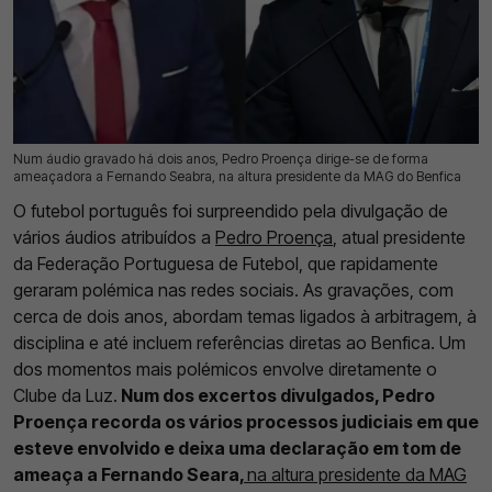
Num áudio gravado há dois anos, Pedro Proença dirige-se de forma
28 Jul 2026 | 16:59 |
0
ameaçadora a Fernando Seabra, na altura presidente da MAG do Benfica
O futebol português foi surpreendido pela divulgação de
vários áudios atribuídos a
Pedro Proença
, atual presidente
da Federação Portuguesa de Futebol, que rapidamente
geraram polémica nas redes sociais. As gravações, com
cerca de dois anos, abordam temas ligados à arbitragem, à
disciplina e até incluem referências diretas ao Benfica. Um
dos momentos mais polémicos envolve diretamente o
Clube da Luz.
Num dos excertos divulgados, Pedro
Proença recorda os vários processos judiciais em que
esteve envolvido e deixa uma declaração em tom de
ameaça a Fernando Seara,
na altura presidente da MAG