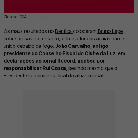
Glorioso 1904
06 Jan 2025 | 08:24 |
0
Os maus resultados no
Benfica
colocaram
Bruno Lage
sobre brasas
, no entanto, o treinador das águias não é o
único debaixo de fogo.
João Carvalho, antigo
presidente do Conselho Fiscal do Clube da Luz, em
declarações ao jornal Record, acabou por
responsabilizar Rui Costa
, pedindo mesmo que o
Presidente se demita no final do atual mandato.