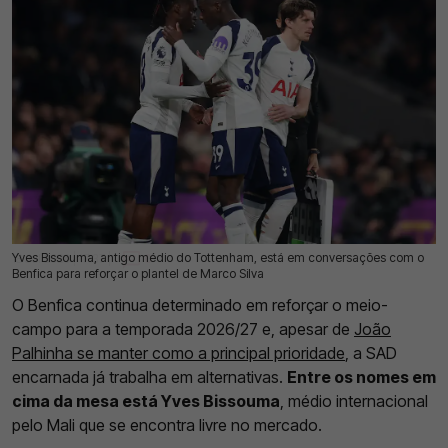
Yves Bissouma, antigo médio do Tottenham, está em conversações com o
18 Jul 2026 | 17:37 |
0
Benfica para reforçar o plantel de Marco Silva
O Benfica continua determinado em reforçar o meio-
campo para a temporada 2026/27 e, apesar de
João
Palhinha se manter como a principal prioridade
, a SAD
encarnada já trabalha em alternativas.
Entre os nomes em
cima da mesa está Yves Bissouma
, médio internacional
pelo Mali que se encontra livre no mercado.