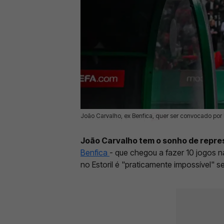
João Carvalho, ex Benfica, quer ser convocado por 
15 Out 2025 | 21:58 |
0
João Carvalho tem o sonho de repre
Benfica
- que chegou a fazer 10 jogos na
no Estoril é "praticamente impossível" 