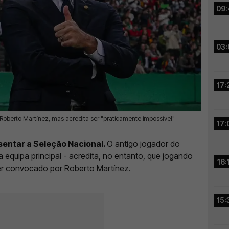
09:
03:
17:
Roberto Martínez, mas acredita ser "praticamente impossível"
17:
sentar a Seleção Nacional.
O antigo jogador do
 equipa principal - acredita, no entanto, que jogando
16:
ser convocado por Roberto Martínez.
15: