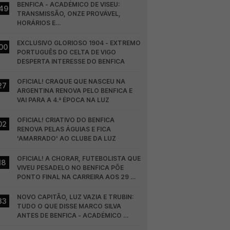
BENFICA - ACADÉMICO DE VISEU: 
49
TRANSMISSÃO, ONZE PROVÁVEL, 
HORÁRIOS E…
EXCLUSIVO GLORIOSO 1904 - EXTREMO 
00
PORTUGUÊS DO CELTA DE VIGO 
DESPERTA INTERESSE DO BENFICA
OFICIAL! CRAQUE QUE NASCEU NA 
27
ARGENTINA RENOVA PELO BENFICA E 
VAI PARA A 4.ª ÉPOCA NA LUZ
OFICIAL! CRIATIVO DO BENFICA 
02
RENOVA PELAS ÁGUIAS E FICA 
'AMARRADO' AO CLUBE DA LUZ
OFICIAL! A CHORAR, FUTEBOLISTA QUE 
18
VIVEU PESADELO NO BENFICA PÕE 
PONTO FINAL NA CARREIRA AOS 29 
ANOS
NOVO CAPITÃO, LUZ VAZIA E TRUBIN: 
33
TUDO O QUE DISSE MARCO SILVA 
ANTES DE BENFICA - ACADÉMICO 
VISEU