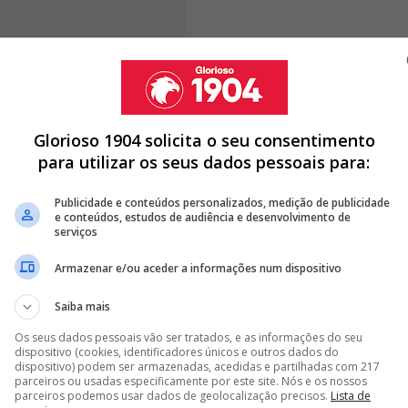
ho e até acabar a carreira vou tê-
Glorioso 1904 solicita o seu consentimento
para utilizar os seus dados pessoais para:
Publicidade e conteúdos personalizados, medição de publicidade
e conteúdos, estudos de audiência e desenvolvimento de
serviços
A NA GESTÃO DE RUI COSTA: "O PROBLEMA DO BENFICA É..."
LADO APÓS O ESTORIL - PORTO: "É UMA FRUSTRAÇÃO"
Armazenar e/ou aceder a informações num dispositivo
FICA E AFIRMA: "A SUA QUALIDADE..."
Saiba mais
<
>
Os seus dados pessoais vão ser tratados, e as informações do seu
dispositivo (cookies, identificadores únicos e outros dados do
dispositivo) podem ser armazenadas, acedidas e partilhadas com 217
r hipócrita e estar aqui a dizer que é um objetivo
parceiros ou usadas especificamente por este site. Nós e os nossos
omento, mas é um sonho e até acabar a carreira vou
parceiros podemos usar dados de geolocalização precisos.
Lista de