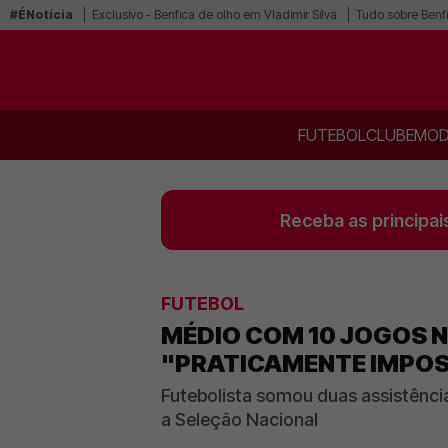
#ÉNotícia
Exclusivo - Benfica de olho em Vladimir Silva
Tudo sobre Benf
FUTEBOL
CLUBE
MOD
Receba as principai
FUTEBOL
MÉDIO COM 10 JOGOS N
"PRATICAMENTE IMPOS
Futebolista somou duas assistênci
a Seleção Nacional