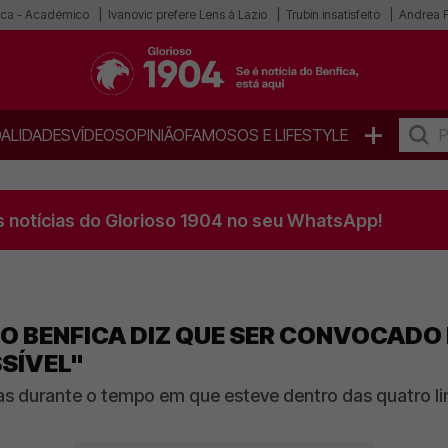
ica - Académico
Ivanovic prefere Lens à Lazio
Trubin insatisfeito
Andrea F
+
ALIDADES
VÍDEOS
OPINIÃO
FAMOSOS E LIFESTYLE
s notícias do Glorioso 1904 no seu WhatsApp!
O BENFICA DIZ QUE SER CONVOCADO
SÍVEL"
as durante o tempo em que esteve dentro das quatro li