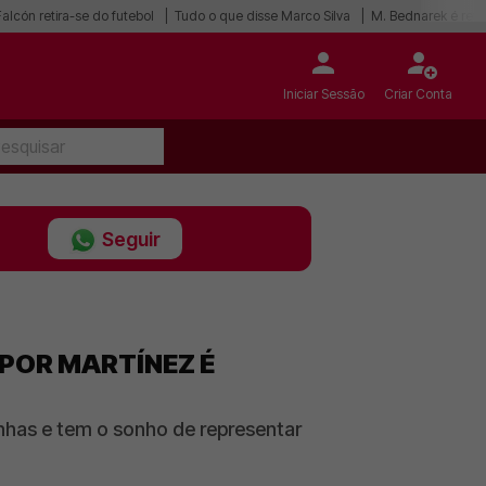
alcón retira-se do futebol
Tudo o que disse Marco Silva
M. Bednarek é refo
Iniciar Sessão
Criar Conta
Seguir
 POR MARTÍNEZ É
nhas e tem o sonho de representar