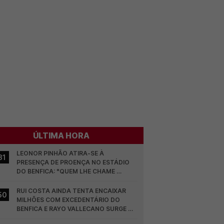
ÚLTIMA HORA
LEONOR PINHÃO ATIRA-SE À 
31
PRESENÇA DE PROENÇA NO ESTÁDIO 
DO BENFICA: "QUEM LHE CHAME 
DESCARAMENTO..."
RUI COSTA AINDA TENTA ENCAIXAR 
50
MILHÕES COM EXCEDENTÁRIO DO 
BENFICA E RAYO VALLECANO SURGE NA 
CORRIDA