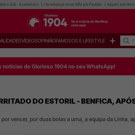
obre o SLB - Académico
Fenerbahçe envia 50M por Pavlidis
Bayern admite n
+
ALIDADES
VÍDEOS
OPINIÃO
FAMOSOS E LIFESTYLE
s notícias do Glorioso 1904 no seu WhatsApp!
IRRITADO DO ESTORIL - BENFICA, AP
or vencer, por duas bolas a uma, a equipa da Linha, a