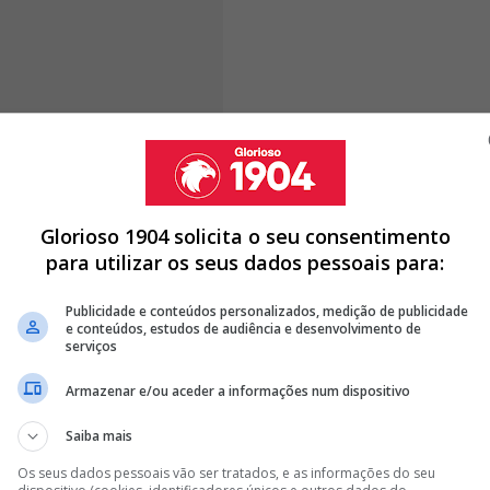
nte 79 minutos, acabando por dar lugar a Andrea
 sem ter feito o gosto ao pé. Apesar de não ter ficado
, o motivo da tristeza e irritação do avançado foi
Glorioso 1904 solicita o seu consentimento
28 minutos admoestou o craque, acabando por
para utilizar os seus dados pessoais para:
artida.
Publicidade e conteúdos personalizados, medição de publicidade
e conteúdos, estudos de audiência e desenvolvimento de
serviços
L - BENFICA, RAFA SILVA ALCANÇA FEITO ÉPICO
Armazenar e/ou aceder a informações num dispositivo
 BENFICA PEDE... PERDÃO: "PEÇO DESCULPA"
Saiba mais
 BENFICA, OTAMENDI INFORMA MOURINHO SOBRE O SEU FUTURO
Os seus dados pessoais vão ser tratados, e as informações do seu