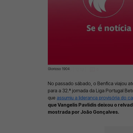
Glorioso 1904
04 Mai 2025 | 12:19 |
0
No passado sábado, o Benfica viajou até
para a 32.ª jornada da Liga Portugal Betc
que
assumiu a liderança provisória do 
que Vangelis Pavlidis deixou o relvado
mostrada por João Gonçalves.