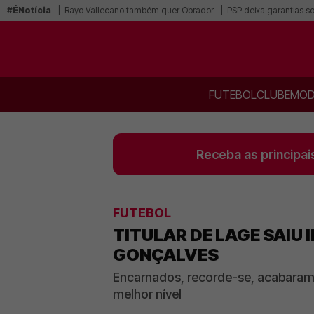
#ÉNotícia
Rayo Vallecano também quer Obrador
PSP deixa garantias s
FUTEBOL
CLUBE
MOD
Receba as principai
FUTEBOL
TITULAR DE LAGE SAIU 
GONÇALVES
Encarnados, recorde-se, acabaram p
melhor nível