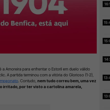
16:
15:
15:
14:
 a Amoreira para enfrentar o Estoril em duelo válido
lic. A partida terminou com a vitória do Glorioso (1-2),
13:
campeonato
. Contudo,
nem tudo correu bem, uma vez
 irritado, por ter visto a cartolina amarela,
13: