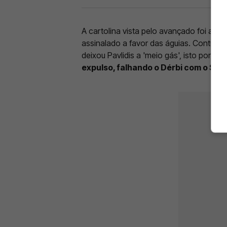
A cartolina vista pelo avançado foi atri
assinalado a favor das águias. Contudo, 
deixou Pavlidis a 'meio gás', isto porque
expulso, falhando o Dérbi com o Spor