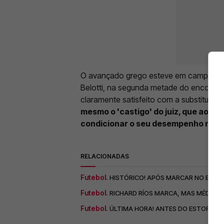
O avançado grego esteve em campo dura
Belotti, na segunda metade do encontro,
claramente satisfeito com a substituição
mesmo o 'castigo' do juiz, que aos 
condicionar o seu desempenho na p
RELACIONADAS
Futebol.
HISTÓRICO! APÓS MARCAR NO ESTORI
Futebol.
RICHARD RÍOS MARCA, MAS MÉDIO DO
Futebol.
ÚLTIMA HORA! ANTES DO ESTORIL –