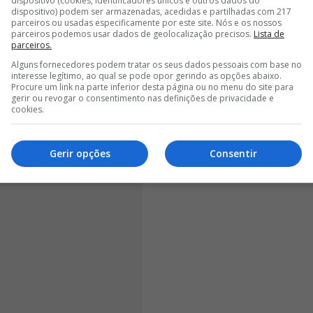
dispositivo (cookies, identificadores únicos e outros dados do
<
>
dispositivo) podem ser armazenadas, acedidas e partilhadas com 217
parceiros ou usadas especificamente por este site. Nós e os nossos
parceiros podemos usar dados de geolocalização precisos.
Lista de
buída após uma simulação por penálti, que não foi
parceiros.
o facto de ter levado cartão logo no início da partida
Alguns fornecedores podem tratar os seus dados pessoais com base no
corria o risco de levar o segundo amarelo e ser
interesse legítimo, ao qual se pode opor gerindo as opções abaixo.
Procure um link na parte inferior desta página ou no menu do site para
ting.
gerir ou revogar o consentimento nas definições de privacidade e
cookies.
Gerir opções
Consentir